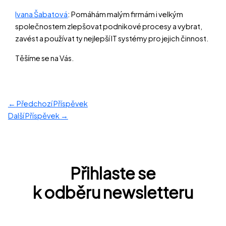
Ivana Šabatová
: Pomáhám malým firmám i velkým
společnostem zlepšovat podnikové procesy a vybrat,
zavést a používat ty nejlepší IT systémy pro jejich činnost.
Těšíme se na Vás.
←
Předchozí Příspěvek
Další Příspěvek
→
Přihlaste se
k odběru newsletteru