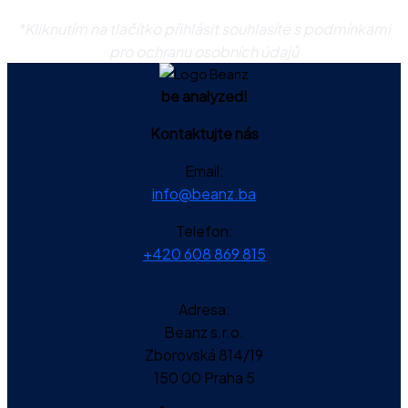
*Kliknutím na tlačítko přihlásit souhlasíte s podmínkami
pro ochranu osobních údajů
be analyzed!
Kontaktujte nás
Email:
info@beanz.ba
Telefon:
+420 608 869 815
Adresa:
Beanz s.r.o.
Zborovská 814/19
150 00 Praha 5