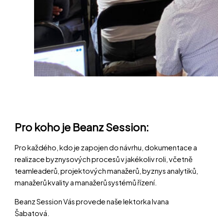
Pro koho je Beanz Session:
Pro každého, kdo je zapojen do návrhu, dokumentace a
realizace byznysových procesů v jakékoliv roli, včetně
teamleaderů, projektových manažerů, byznys analytiků,
manažerů kvality a manažerů systémů řízení.
Beanz Session Vás provede naše lektorka Ivana
Šabatová.