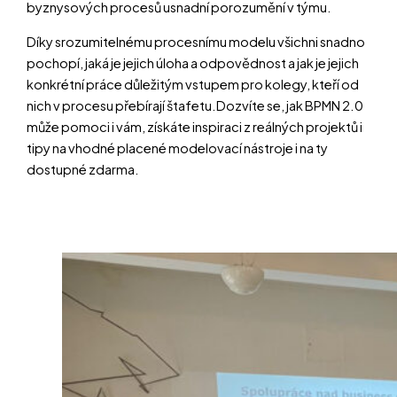
byznysových procesů usnadní porozumění v týmu.
Díky srozumitelnému procesnímu modelu všichni snadno
pochopí, jaká je jejich úloha a odpovědnost a jak je jejich
konkrétní práce důležitým vstupem pro kolegy, kteří od
nich v procesu přebírají štafetu.Dozvíte se, jak BPMN 2.0
může pomoci i vám, získáte inspiraci z reálných projektů i
tipy na vhodné placené modelovací nástroje i na ty
dostupné zdarma.