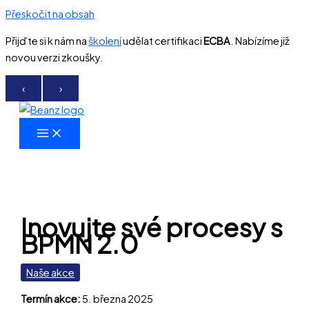
Přeskočit na obsah
Přijďte si k nám na
školení
udělat certifikaci
ECBA
. Nabízíme již
novou verzi zkoušky.
‹
›
Inovujte své procesy s
BPMN 2.0
Naše akce
Termín akce:
5. března 2025