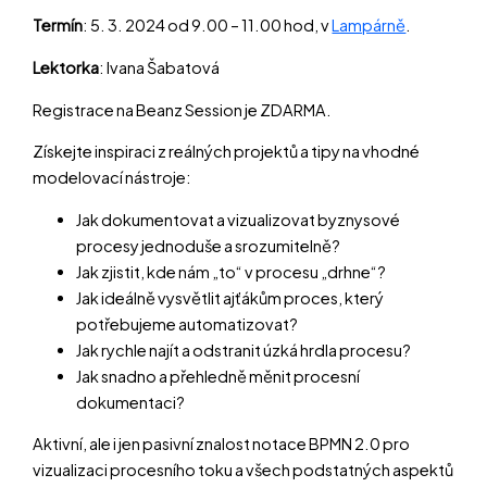
Termín
: 5. 3. 2024 od 9.00 – 11.00 hod, v
Lampárně
.
Lektorka
: Ivana Šabatová
Registrace na Beanz Session je ZDARMA.
Získejte inspiraci z reálných projektů a tipy na vhodné
modelovací nástroje:
Jak dokumentovat a vizualizovat byznysové
procesy jednoduše a srozumitelně?
Jak zjistit, kde nám „to“ v procesu „drhne“?
Jak ideálně vysvětlit ajťákům proces, který
potřebujeme automatizovat?
Jak rychle najít a odstranit úzká hrdla procesu?
Jak snadno a přehledně měnit procesní
dokumentaci?
Aktivní, ale i jen pasivní znalost notace BPMN 2.0 pro
vizualizaci procesního toku a všech podstatných aspektů