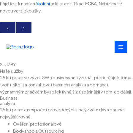
Přeskočit
Přijďte si k nám na
školení
udělat certifikaci
ECBA
. Nabízíme již
na
novou verzi zkoušky.
obsah
‹
›
SLUŽBY
Naše služby
25 let praxe ve vývoji SW a business analýze nás předurčuje k tomu
tvořit, školit a konzultovat business analýzu a pomáhat
významným značkám být efektivnější a úspěšnější v tom, co dělají.
Business
analýza
25 let praxe a nespočet provedených analýz vám dává garanci
nejvyšší úrovně.
Ověření profesionálové
Bodyshop a Outsourcing