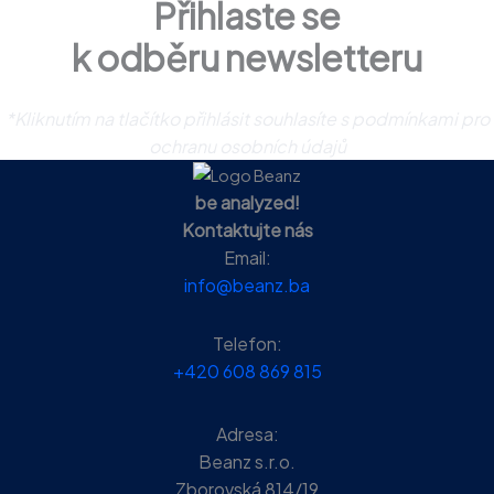
Přihlaste se
k odběru newsletteru
*Kliknutím na tlačítko přihlásit souhlasíte s podmínkami pro
ochranu osobních údajů
be analyzed!
Kontaktujte nás
Email:
info@beanz.ba
Telefon:
+420 608 869 815
Adresa:
Beanz s.r.o.
Zborovská 814/19