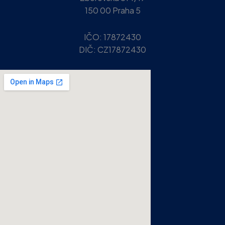
150 00 Praha 5
IČO:
17872430
DIČ:
CZ17872430