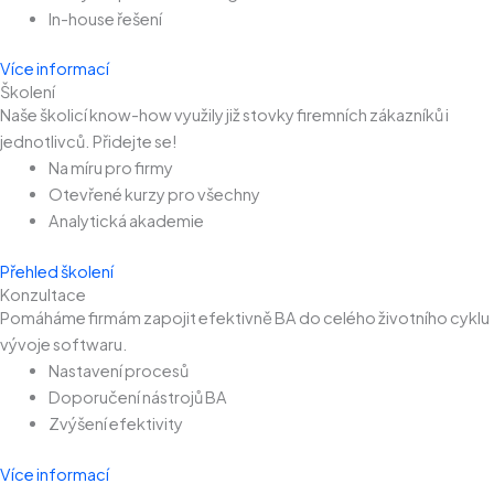
In-house řešení
Více informací
Školení
Naše školicí know-how využily již stovky firemních zákazníků i
jednotlivců. Přidejte se!
Na míru pro firmy
Otevřené kurzy pro všechny
Analytická akademie
Přehled školení
Konzultace
Pomáháme firmám zapojit efektivně BA do celého životního cyklu
vývoje softwaru.
Nastavení procesů
Doporučení nástrojů BA
Zvýšení efektivity
Více informací