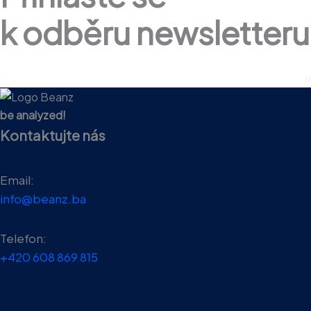
k odběru newsletteru
*K
be analyzed!
Kontaktujte nás
Email:
info@beanz.ba
Telefon:
+420 608 869 815