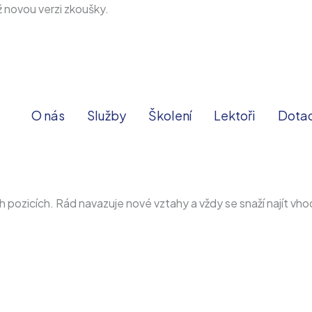
iž novou verzi zkoušky.
O nás
Služby
Školení
Lektoři
Dota
 pozicích. Rád navazuje nové vztahy a vždy se snaží najít vho