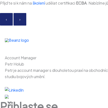
Přeskočit
Přijďte si k nám na
školení
udělat certifikaci
ECBA
. Nabízíme j
na
obsah
‹
›
Account Manager
Petr Holub
Petr je account manager s dlouholetou praxí na obchodních
studiu bojových umění.
Přihlaste se