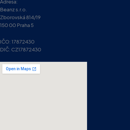
Adresa:
Beanz s.r.o.
Zborovská 814/19
150 00 Praha 5
IČO:
17872430
DIČ:
CZ17872430