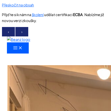
Přeskočit na obsah
Přijďte si k nám na
školení
udělat certifikaci
ECBA
. Nabízíme již
novou verzi zkoušky.
‹
›