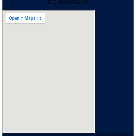
DIČ:
CZ17872430