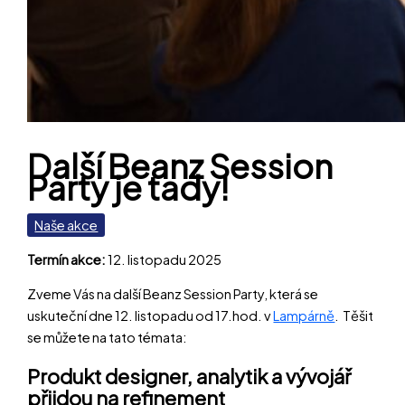
Další Beanz Session
Party je tady!
Naše akce
Termín akce:
12. listopadu 2025
Zveme Vás na další Beanz Session Party, která se
uskuteční dne 12. listopadu od 17.hod. v
Lampárně
. Těšit
se můžete na tato témata:
Produkt designer, analytik a vývojář
přijdou na refinement