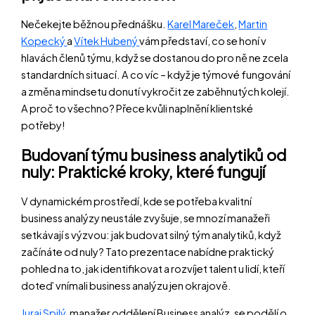
Nečekejte běžnou přednášku.
Karel Mareček
,
Martin
Kopecký
a
Vítek Hubený
vám představí, co se honí v
hlavách členů týmu, když se dostanou do pro ně ne zcela
standardních situací. A co víc – když je týmové fungování
a změna mindsetu donutí vykročit ze zaběhnutých kolejí.
A proč to všechno? Přece kvůli naplnění klientské
potřeby!
Budovaní týmu business analytiků od
nuly: Praktické kroky, které fungují
V dynamickém prostředí, kde se potřeba kvalitní
business analýzy neustále zvyšuje, se mnozí manažeři
setkávají s výzvou: jak budovat silný tým analytiků, když
začínáte od nuly? Tato prezentace nabídne praktický
pohled na to, jak identifikovat a rozvíjet talent u lidí, kteří
doteď vnímali business analýzu jen okrajově.
Juraj Spilý
, manažer oddělení Business analýz, se podělí o