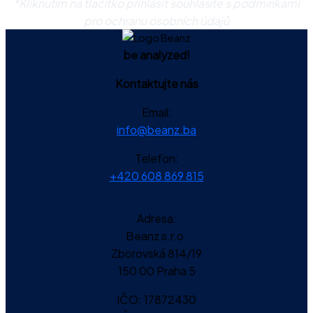
*Kliknutím na tlačítko přihlásit souhlasíte s podmínkami
pro ochranu osobních údajů
be analyzed!
Kontaktujte nás
Email:
info@beanz.ba
Telefon:
+420 608 869 815
Adresa:
Beanz s.r.o.
Zborovská 814/19
150 00 Praha 5
IČO:
17872430