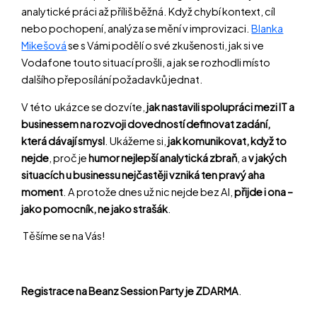
analytické práci až příliš běžná. Když chybí kontext, cíl
nebo pochopení, analýza se mění v improvizaci.
Blanka
Mikešová
se s Vámi podělí o své zkušenosti, jak si ve
Vodafone touto situací prošli, a jak se rozhodli místo
dalšího přeposílání požadavků jednat.
V této ukázce se dozvíte,
jak nastavili spolupráci mezi IT a
businessem na rozvoji dovedností definovat zadání,
která dávají smysl
. Ukážeme si,
jak komunikovat, když to
nejde
, proč je
humor nejlepší analytická zbraň
, a
v jakých
situacích u businessu nejčastěji vzniká ten pravý aha
moment
. A protože dnes už nic nejde bez AI,
přijde i ona –
jako pomocník, ne jako strašák
.
Těšíme se na Vás!
Registrace na Beanz Session Party je ZDARMA
.