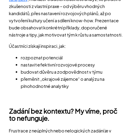
zkušenosti z vlastní praxe – od výběru vhodných
kandidátů, přes nastavení rozvojových plánů, až po
vytvoření kultury učení a sdílení know-how. Prezentace
bude obsahovat konkrétní příklady, doporučené
nástroje a tipy, jak motivovat tým k růstu a samostatnosti.
Účastníci získají inspiraci, jak:
rozpoznat potenciál
nastavit efektivní rozvojové procesy
budovat důvěru a zodpovědnost v týmu
přeměnit „okrajové zájemce“ o analýzu na
plnohodnotné analytiky
Zadání bez kontextu? My víme, proč
to nefunguje.
Frustrace z neúplných nebo nelogických zadání je v