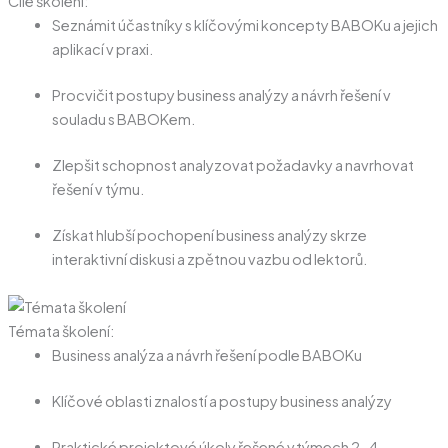
Cíle školení:
Seznámit účastníky s klíčovými koncepty BABOKu a jejich
aplikací v praxi.
Procvičit postupy business analýzy a návrh řešení v
souladu s BABOKem.
Zlepšit schopnost analyzovat požadavky a navrhovat
řešení v týmu.
Získat hlubší pochopení business analýzy skrze
interaktivní diskusi a zpětnou vazbu od lektorů.
Témata školení:
Business analýza a návrh řešení podle BABOKu
Klíčové oblasti znalostí a postupy business analýzy
Praktické projektové úkoly řešené v týmech 2-4