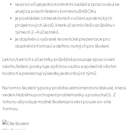
se procvičuje jedno konkrétní zadání a zpracovává se
analýza a návrh řešení v kontextu BABOKu.
je poskládán z interaktivních cvičení a praktických
projektových úkolů, které účastníci řeší v průběhu v
týmech 2-4 účastníků.
je doplněn o vybrané teoretické prezentace pro
doplnění informací a definic nutných pro školení.
Lektor/Lektoři s účastníky průběžně posuzuje zpracování
návrhu řešení, poskytuje zpětnou vazbu a společně všichni
hodnotí a prezentují výsledky jednotlivých týmů.
Na tomto školení typicky probíhá velmi intenzivní diskuse, která
vede k hlubšímu pochopení problematiky u posluchačů. Z
tohoto důvodu je možné školení provést pouze on-site
formou.