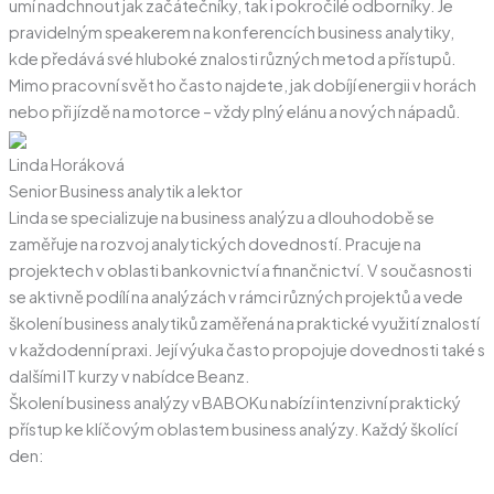
umí nadchnout jak začátečníky, tak i pokročilé odborníky. Je
pravidelným speakerem na konferencích business analytiky,
kde předává své hluboké znalosti různých metod a přístupů.
Mimo pracovní svět ho často najdete, jak dobíjí energii v horách
nebo při jízdě na motorce – vždy plný elánu a nových nápadů.
Linda Horáková
Senior Business analytik a lektor
Linda se specializuje na business analýzu a dlouhodobě se
zaměřuje na rozvoj analytických dovedností. Pracuje na
projektech v oblasti bankovnictví a finančnictví. V současnosti
se aktivně podílí na analýzách v rámci různých projektů a vede
školení business analytiků zaměřená na praktické využití znalostí
v každodenní praxi. Její výuka často propojuje dovednosti také s
dalšími IT kurzy v nabídce Beanz.
Školení
business analýzy
v BABOKu nabízí intenzivní praktický
přístup ke klíčovým oblastem
business analýzy
. Každý školící
den: