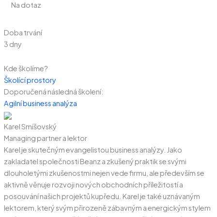
Na dotaz
Doba trvání
3 dny
Kde školíme?
Školící prostory
Doporučená následná školení:
Agilní business analýza
Karel Smíšovský
Managing partner a lektor
Karel je skutečným evangelistou business analýzy. Jako
zakladatel společnosti Beanz a zkušený praktik se svými
dlouholetými zkušenostmi nejen vede firmu, ale především se
aktivně věnuje rozvoji nových obchodních příležitostí a
posouvání našich projektů kupředu. Karel je také uznávaným
lektorem, který svým přirozeně zábavným a energickým stylem