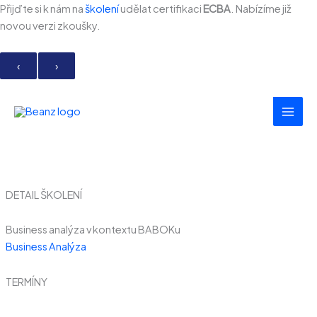
Přeskočit
Přijďte si k nám na
školení
udělat certifikaci
ECBA
. Nabízíme již
na
novou verzi zkoušky.
obsah
‹
›
DETAIL ŠKOLENÍ
Business analýza v kontextu BABOKu
Business Analýza
TERMÍNY