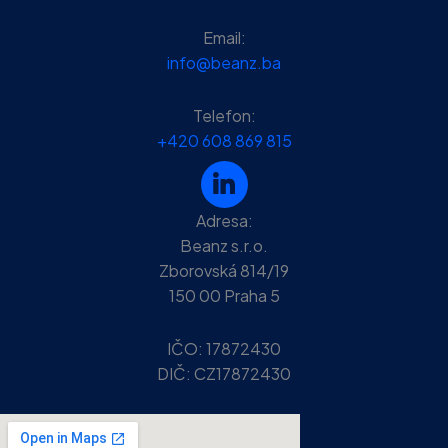
Email:
info@beanz.ba
Telefon:
+420 608 869 815
Adresa:
Beanz s.r.o.
Zborovská 814/19
150 00 Praha 5
IČO:
17872430
DIČ:
CZ17872430