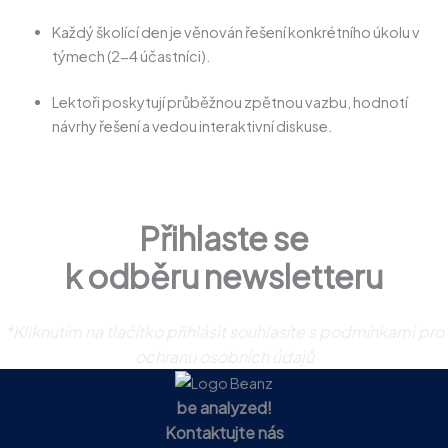
Každý školící den je věnován řešení konkrétního úkolu v
týmech (2-4 účastníci).
Lektoři poskytují průběžnou zpětnou vazbu, hodnotí
návrhy řešení a vedou interaktivní diskuse.
Přihlaste se
k odběru newsletteru
*Kliknutím na tlačítko přihlásit souhlasíte s podmínkami pro
ochranu osobních údajů
be analyzed!
Kontaktujte nás