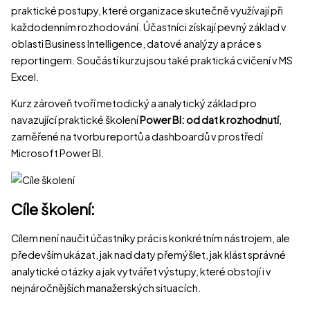
praktické postupy, které organizace skutečně využívají při
každodenním rozhodování. Účastníci získají pevný základ v
oblasti Business Intelligence, datové analýzy a práce s
reportingem. Součástí kurzu jsou také praktická cvičení v MS
Excel.
Kurz zároveň tvoří metodický a analytický základ pro
navazující praktické školení
Power BI: od dat k rozhodnutí
,
zaměřené na tvorbu reportů a dashboardů v prostředí
Microsoft Power BI.
Cíle školení:
Cílem není naučit účastníky práci s konkrétním nástrojem, ale
především ukázat, jak nad daty přemýšlet, jak klást správné
analytické otázky a jak vytvářet výstupy, které obstojí i v
nejnáročnějších manažerských situacích.