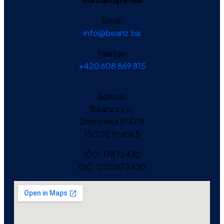
Email:
info@beanz.ba
Telefon:
+420 608 869 815
Adresa:
Beanz s.r.o.
Zborovská 814/19
150 00 Praha 5
IČO:
17872430
DIČ:
CZ17872430