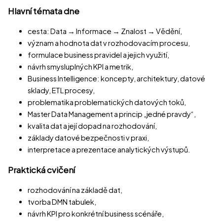
Hlavní témata dne
cesta: Data → Informace → Znalost → Vědění,
význam a hodnota dat v rozhodovacím procesu,
formulace business pravidel a jejich využití,
návrh smysluplných KPI a metrik,
Business Intelligence: koncepty, architektury, datové
sklady, ETL procesy,
problematika problematických datových toků,
Master Data Management a princip „jedné pravdy“,
kvalita dat a její dopad na rozhodování,
základy datové bezpečnosti v praxi,
interpretace a prezentace analytických výstupů.
Praktická cvičení
rozhodování na základě dat,
tvorba DMN tabulek,
návrh KPI pro konkrétní business scénáře,