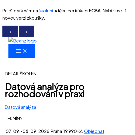
Přeskočit
Přijďte si k nám na
školení
udělat certifikaci
ECBA
. Nabízíme již
na
novou verzi zkoušky.
obsah
‹
›
DETAIL ŠKOLENÍ
Datová analýza pro
rozhodování v praxi
Datová analýza
TERMÍNY
07. 09.-08. 09. 2026
Praha
19 990 Kč
Objednat