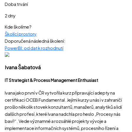
Doba trvání
2 dny
Kde školíme?
Školící prostory
Doporučená následná školení:
PowerBI: od dat k rozhodnutí
Ivana Šabatová
IT Strategist & Process Management Enthusiast
Ivana jako první v ČR vytvořila kurz připravující adepty na
certifikaci OCEB Fundamental. Jejími kurzy u nás i v zahraničí
prošlo několik stovek konzultantů, manažerů, analytiků a lidí
dalších profesí, které Ivana nadchla pro heslo „Procesy nás
baví!“. Vede významné a rozsáhlé projekty vývoje a
implementace informačních systémů, procesního řízení a