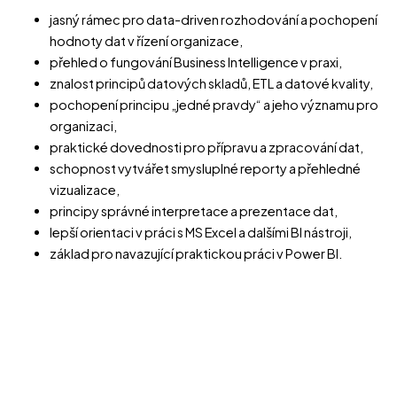
jasný rámec pro data-driven rozhodování a pochopení
hodnoty dat v řízení organizace,
přehled o fungování Business Intelligence v praxi,
znalost principů datových skladů, ETL a datové kvality,
pochopení principu „jedné pravdy“ a jeho významu pro
organizaci,
praktické dovednosti pro přípravu a zpracování dat,
schopnost vytvářet smysluplné reporty a přehledné
vizualizace,
principy správné interpretace a prezentace dat,
lepší orientaci v práci s MS Excel a dalšími BI nástroji,
základ pro navazující praktickou práci v Power BI.