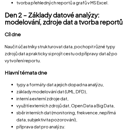
tvorba přehledných reportů a grafů v MS Excel.
Den 2 – Základy datové analýzy:
modelování, zdroje dat a tvorba reportů
Cíl dne
Naučit účastníky strukturovat data, pochopit různé typy
zdrojů dat a prakticky si projít cestu od přípravy dat až po
vytvoření reportu.
Hlavní témata dne
typy a formáty dat a jejich dopad na analýzu,
základy modelování dat (UML, DFD),
interní a externí zdroje dat,
využití externích zdrojů dat, Open Data a Big Data,
sběr interních dat (monitoring, frekvence, nepřímá
data, subjektivita pozorování),
příprava dat pro analýzu: