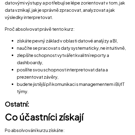
datovými výstupy a potřebují se lépe zorientovat v tom, jak
data vznikají, jak je správně zpracovat, analyzovat a jak
výsledky interpretovat.
Proč absolvovat právě tento kurz:
získáte pevný základ v oblasti datové analýzy a BI,
naučíte se pracovat s daty systematicky, ne intuitivně,
zlepšíte schopnost vytvářet kvalitní reporty a
dashboardy,
posílíte svou schopnost interpretovat data a
prezentovat závěry,
budete jistější při komunikaci s managementem i BI/IT
týmy.
Ostatní:
Co účastníci získají
Po absolvování kurzu získáte: