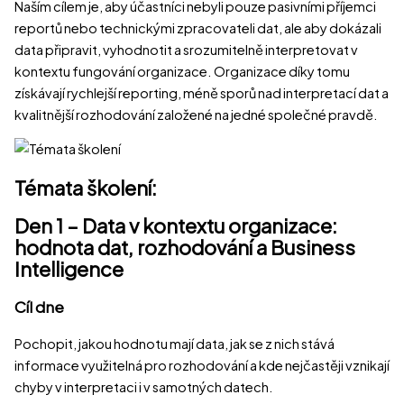
Naším cílem je, aby účastníci nebyli pouze pasivními příjemci
reportů nebo technickými zpracovateli dat, ale aby dokázali
data připravit, vyhodnotit a srozumitelně interpretovat v
kontextu fungování organizace. Organizace díky tomu
získávají rychlejší reporting, méně sporů nad interpretací dat a
kvalitnější rozhodování založené na jedné společné pravdě.
Témata školení:
Den 1 – Data v kontextu organizace:
hodnota dat, rozhodování a Business
Intelligence
Cíl dne
Pochopit, jakou hodnotu mají data, jak se z nich stává
informace využitelná pro rozhodování a kde nejčastěji vznikají
chyby v interpretaci i v samotných datech.