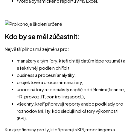
tvorba dynamického reportu v MS Excel.
Kdo by se měl zúčastnit:
Největší přínos má zejména pro:
manažery a tým lídry, kteří chtějí datům lépe rozumět a
efektivněji podle nich řídit,
business a procesní analytiky,
projektové a procesní manažery,
koordinátory a specialisty napříč odděleními (finance,
HR, provoz, IT, controlling apod.),
všechny, kteří připravují reporty anebo podklady pro
rozhodování, i ty, kdo sledují indikátory výkonnosti
(KPI).
Kurz je přínosný pro ty, kteří pracují s KPI, reportingem a