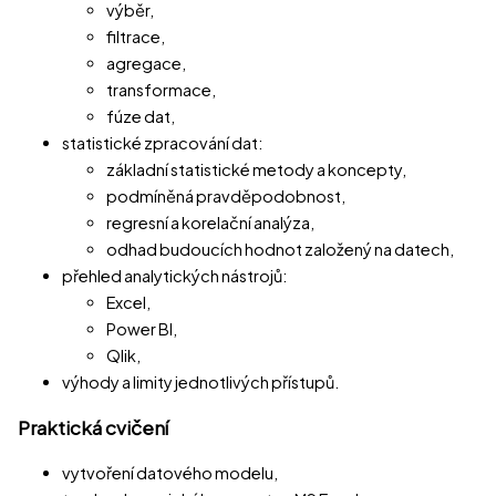
výběr,
filtrace,
agregace,
transformace,
fúze dat,
statistické zpracování dat:
základní statistické metody a koncepty,
podmíněná pravděpodobnost,
regresní a korelační analýza,
odhad budoucích hodnot založený na datech,
přehled analytických nástrojů:
Excel,
Power BI,
Qlik,
výhody a limity jednotlivých přístupů.
Praktická cvičení
vytvoření datového modelu,