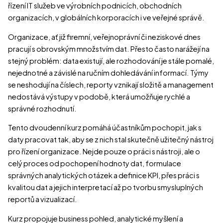
řízení IT služeb ve výrobních podnicích, obchodních
organizacích, v globálních korporacích i ve veřejné správě.
Organizace, ať již firemní, veřejnoprávní či neziskové dnes
pracují s obrovským množstvím dat. Přesto často narážejí na
stejný problém: data existují, ale rozhodování je stále pomalé,
nejednotné a závislé na ručním dohledávání informací. Týmy
se neshodují na číslech, reporty vznikají složitě a management
nedostává výstupy v podobě, která umožňuje rychlé a
správné rozhodnutí.
Tento dvoudenní kurz pomáhá účastníkům pochopit, jak s
daty pracovat tak, aby se z nich stal skutečně užitečný nástroj
pro řízení organizace. Nejde pouze o práci s nástroji, ale o
celý proces od pochopení hodnoty dat, formulace
správných analytických otázek a definice KPI, přes práci s
kvalitou dat a jejich interpretací až po tvorbu smysluplných
reportů a vizualizací.
Kurz propojuje business pohled, analytické myšlení a